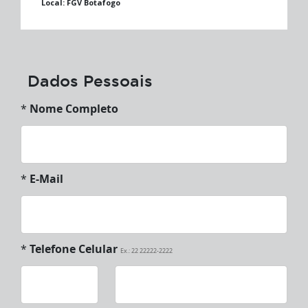
Local:
FGV Botafogo
Dados Pessoais
*
Nome Completo
*
E-Mail
*
Telefone Celular
Ex.: 22 22222-2222