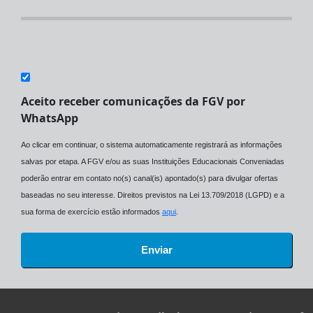
Aceito receber comunicações da FGV por
WhatsApp
Ao clicar em continuar, o sistema automaticamente registrará as informações
salvas por etapa. A FGV e/ou as suas Instituições Educacionais Conveniadas
poderão entrar em contato no(s) canal(is) apontado(s) para divulgar ofertas
baseadas no seu interesse. Direitos previstos na Lei 13.709/2018 (LGPD) e a
sua forma de exercício estão informados
aqui
.
Enviar