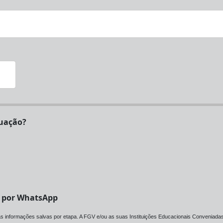
certificado de graduação?
V por WhatsApp
 as informações salvas por etapa. A FGV e/ou as suas Instituições Educacionais Conveniadas