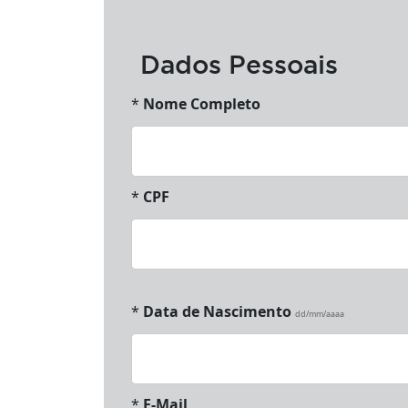
Dados Pessoais
*
Nome Completo
*
CPF
*
Data de Nascimento
dd/mm/aaaa
*
E-Mail