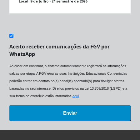
Local:
9 de Julho - 2° semestre de 2026
Aceito receber comunicações da FGV por
WhatsApp
Ao clicar em continuar, o sistema automaticamente registrará as informações
salvas por etapa. A FGV e/ou as suas Instituições Educacionais Conveniadas
poderão entrar em contato no(s) canal(is) apontado(s) para divulgar ofertas
baseadas no seu interesse. Direitos previstos na Lei 13.709/2018 (LGPD) e a
sua forma de exercício estão informados
aqui
.
Enviar