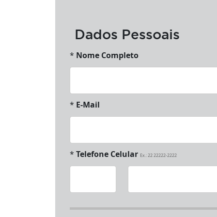
Dados Pessoais
*
Nome Completo
*
E-Mail
*
Telefone Celular
Ex.: 22 22222-2222