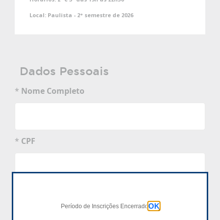
Local:
Paulista - 2° semestre de 2026
Dados Pessoais
*
Nome Completo
*
CPF
*
Data de Nascimento
dd/mm/aaaa
OK
Período de Inscrições Encerrado