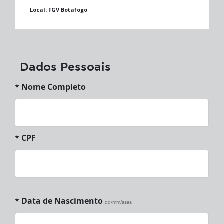
Local:
FGV Botafogo
Dados Pessoais
*
Nome Completo
*
CPF
*
Data de Nascimento
dd/mm/aaaa