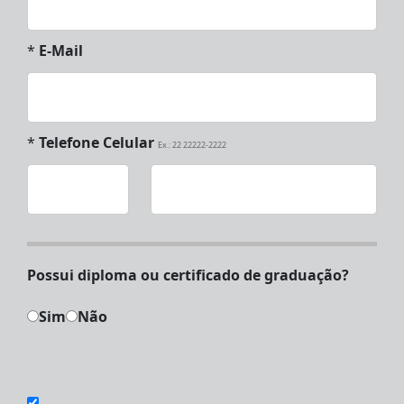
*
E-Mail
*
Telefone Celular
Ex.: 22 22222-2222
Possui diploma ou certificado de graduação?
Sim
Não