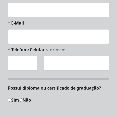
*
E-Mail
*
Telefone Celular
Ex.: 22 22222-2222
Possui diploma ou certificado de graduação?
Sim
Não