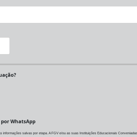
certificado de graduação?
V por WhatsApp
 as informações salvas por etapa. A FGV e/ou as suas Instituições Educacionais Conveniadas