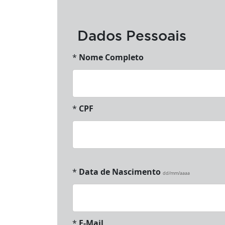
Dados Pessoais
*
Nome Completo
*
CPF
*
Data de Nascimento
dd/mm/aaaa
*
E-Mail