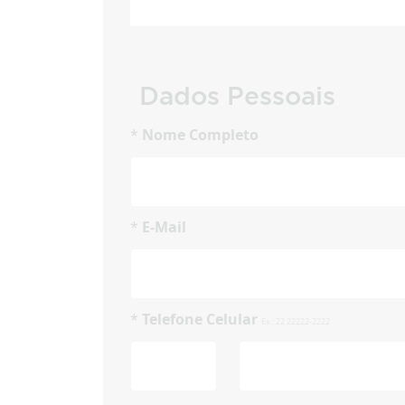
Dados Pessoais
*
Nome Completo
*
E-Mail
*
Telefone Celular
Ex.: 22 22222-2222