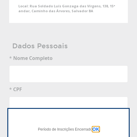
Local:
Rua Soldado Luís Gonzaga das Vírgens, 138, 15°
andar, Caminho das Árvores, Salvador BA
Dados Pessoais
*
Nome Completo
*
CPF
*
Data de Nascimento
OK
dd/mm/aaaa
Período de Inscrições Encerrado