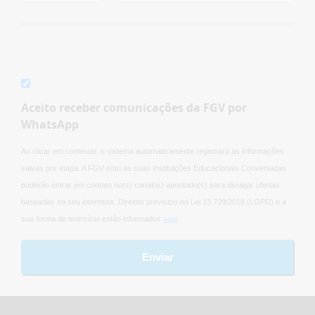
Aceito receber comunicações da FGV por
WhatsApp
Ao clicar em continuar, o sistema automaticamente registrará as informações
salvas por etapa. A FGV e/ou as suas Instituições Educacionais Conveniadas
poderão entrar em contato no(s) canal(is) apontado(s) para divulgar ofertas
baseadas no seu interesse. Direitos previstos na Lei 13.709/2018 (LGPD) e a
sua forma de exercício estão informados
aqui
.
Enviar