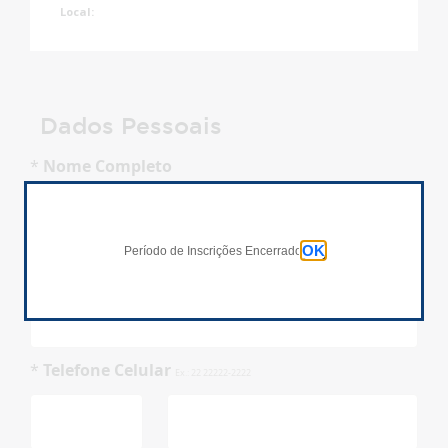
Local:
Dados Pessoais
*
Nome Completo
Inscrições Encerradas!
OK
Período de Inscrições Encerrado
*
E-Mail
*
Telefone Celular
Ex.: 22 22222-2222