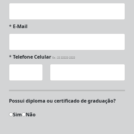
*
E-Mail
*
Telefone Celular
Ex.: 22 22222-2222
Possui diploma ou certificado de graduação?
Sim
Não