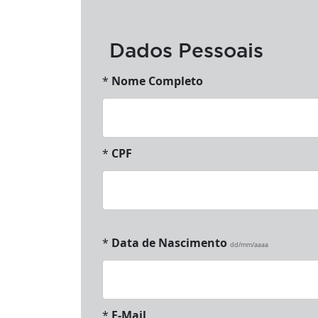
Dados Pessoais
*
Nome Completo
*
CPF
*
Data de Nascimento
dd/mm/aaaa
*
E-Mail