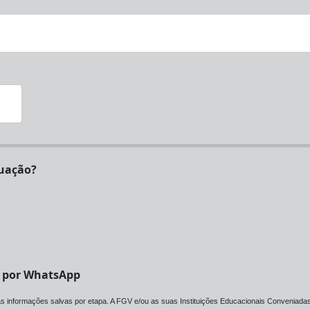
certificado de graduação?
V por WhatsApp
 as informações salvas por etapa. A FGV e/ou as suas Instituições Educacionais Conveniadas