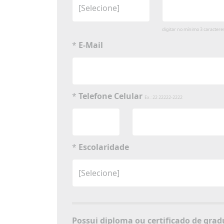
digitar no mínimo 3 caractere
*
E-Mail
*
Telefone Celular
Ex.: 22 22222-2222
*
Escolaridade
Possui diploma ou 