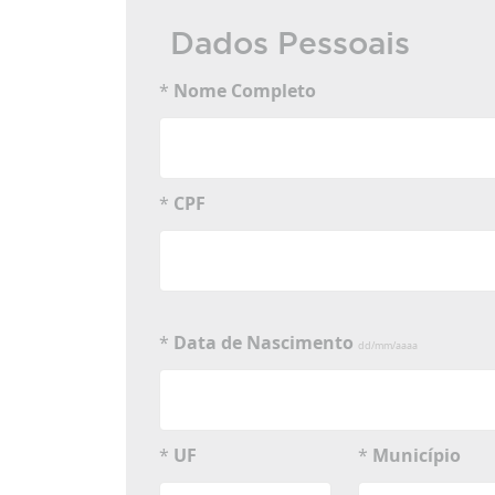
Dados Pessoais
*
Nome Completo
*
CPF
*
Data de Nascimento
dd/mm/aaaa
*
UF
*
Município