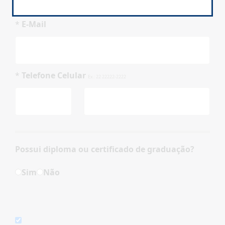
*
E-Mail
*
Telefone Celular
Ex.: 22 22222-2222
Possui diploma ou certificado de graduação?
Sim
Não