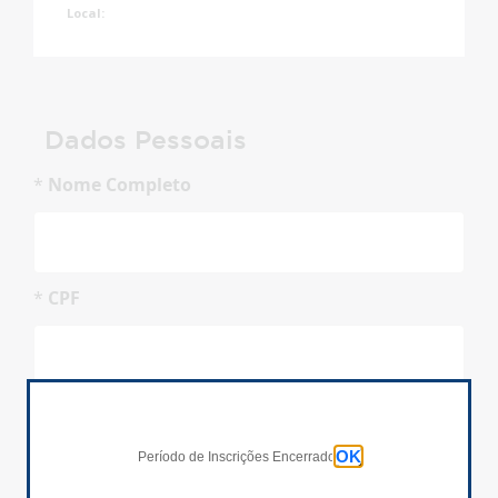
Local:
Dados Pessoais
*
Nome Completo
*
CPF
Inscrições Encerradas!
*
Data de Nascimento
dd/mm/aaaa
OK
Período de Inscrições Encerrado