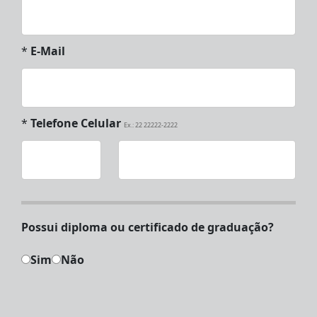
*
E-Mail
*
Telefone Celular
Ex.: 22 22222-2222
Possui diploma ou certificado de graduação?
Sim
Não