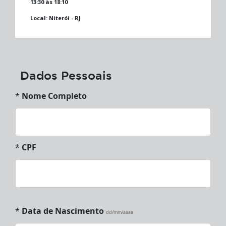
13:30 às 18:10
Local:
Niterói - RJ
Dados Pessoais
*
Nome Completo
*
CPF
*
Data de Nascimento
dd/mm/aaaa