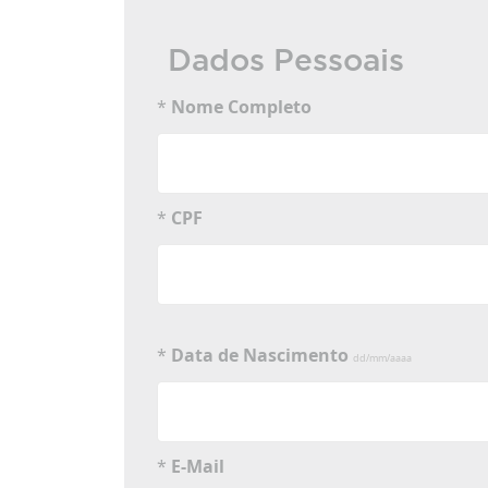
Dados Pessoais
*
Nome Completo
*
CPF
*
Data de Nascimento
dd/mm/aaaa
*
E-Mail