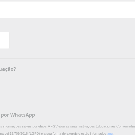
certificado de graduação?
V por WhatsApp
 as informações salvas por etapa. A FGV e/ou as suas Instituições Educacionais Conveniadas
os na Lei 13.709/2018 (LGPD) e a sua forma de exercício estão informados
aqui
.