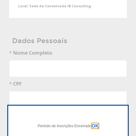
Local:
Sede da Conveniada IB Consulting
Dados Pessoais
*
Nome Completo
*
CPF
*
Data de Nascimento
dd/mm/aaaa
OK
Período de Inscrições Encerrado