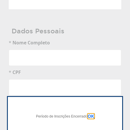
Dados Pessoais
*
Nome Completo
*
CPF
*
Data de Nascimento
dd/mm/aaaa
OK
Período de Inscrições Encerrado