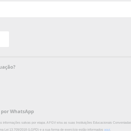
certificado de graduação?
V por WhatsApp
 as informações salvas por etapa. A FGV e/ou as suas Instituições Educacionais Conveniadas
os na Lei 13.709/2018 (LGPD) e a sua forma de exercício estão informados
aqui
.