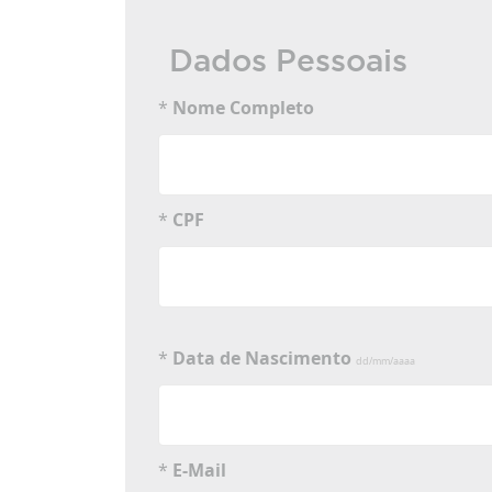
Dados Pessoais
*
Nome Completo
*
CPF
*
Data de Nascimento
dd/mm/aaaa
*
E-Mail