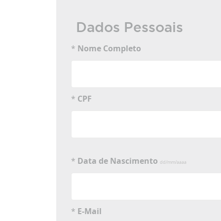
Dados Pessoais
*
Nome Completo
*
CPF
*
Data de Nascimento
dd/mm/aaaa
*
E-Mail