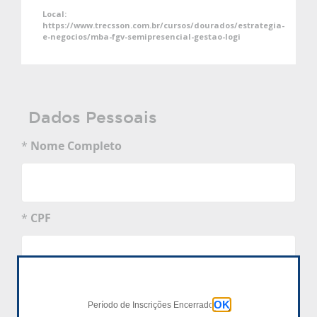
Local:
https://www.trecsson.com.br/cursos/dourados/estrategia-
e-negocios/mba-fgv-semipresencial-gestao-logi
Dados Pessoais
*
Nome Completo
*
CPF
OK
*
Data de Nascimento
Período de Inscrições Encerrado
dd/mm/aaaa