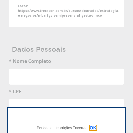
Local:
https://www.trecsson.com.br/cursos/dourados/estrategia-
e-negocios/mba-fgv-semipresencial-gestao-inco
Dados Pessoais
*
Nome Completo
*
CPF
OK
*
Data de Nascimento
Período de Inscrições Encerrado
dd/mm/aaaa