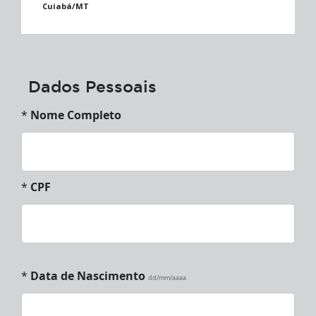
Cuiabá/MT
Dados Pessoais
*
Nome Completo
*
CPF
*
Data de Nascimento
dd/mm/aaaa