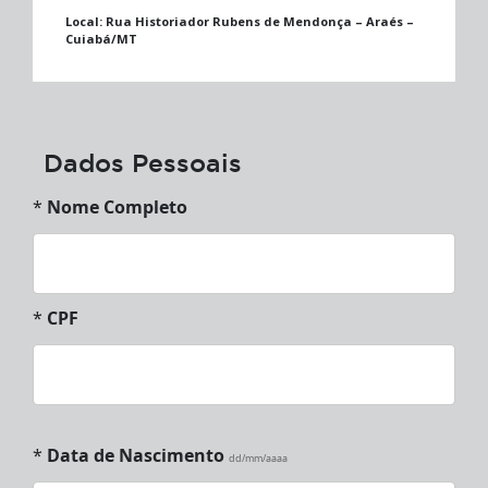
Local:
Rua Historiador Rubens de Mendonça – Araés –
Cuiabá/MT
Dados Pessoais
*
Nome Completo
*
CPF
*
Data de Nascimento
dd/mm/aaaa