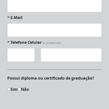
*
E-Mail
*
Telefone Celular
Ex.: 22 22222-2222
Possui diploma ou certificado de graduação?
Sim
Não