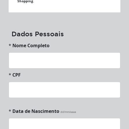
Shopping.
Dados Pessoais
*
Nome Completo
*
CPF
*
Data de Nascimento
dd/mm/aaaa