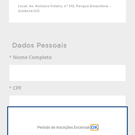
Local:
Av. Antonio Fidelis, nº 515, Parque Amazônia –
Goiânia/GO
Dados Pessoais
*
Nome Completo
*
CPF
*
Data de Nascimento
OK
dd/mm/aaaa
Período de Inscrições Encerrado