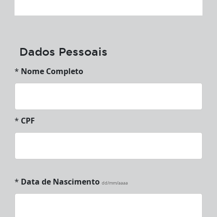
Dados Pessoais
*
Nome Completo
*
CPF
*
Data de Nascimento
dd/mm/aaaa