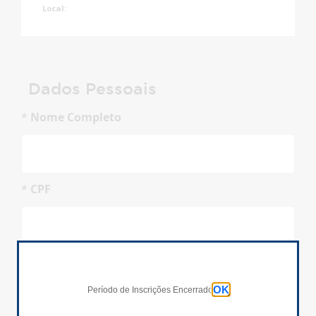
Local:
Dados Pessoais
*
Nome Completo
*
CPF
Inscrições Encerradas!
*
Data de Nascimento
dd/mm/aaaa
OK
Período de Inscrições Encerrado