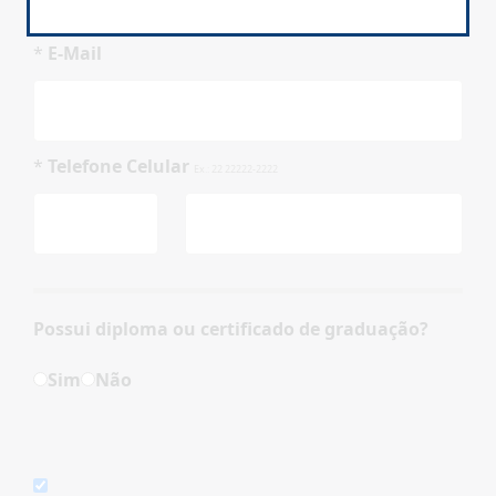
*
E-Mail
*
Telefone Celular
Ex.: 22 22222-2222
Possui diploma ou certificado de graduação?
Sim
Não