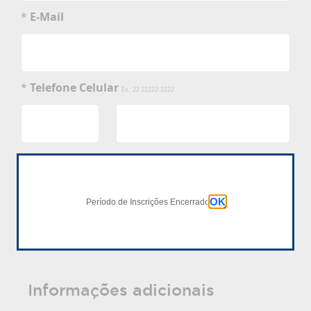
*
E-Mail
*
Telefone Celular
Ex.: 22 22222-2222
Possui diploma ou certificado de graduação?
OK
Período de Inscrições Encerrado
Sim
Não
Informações adicionais