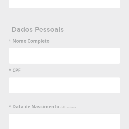
Dados Pessoais
*
Nome Completo
*
CPF
*
Data de Nascimento
dd/mm/aaaa