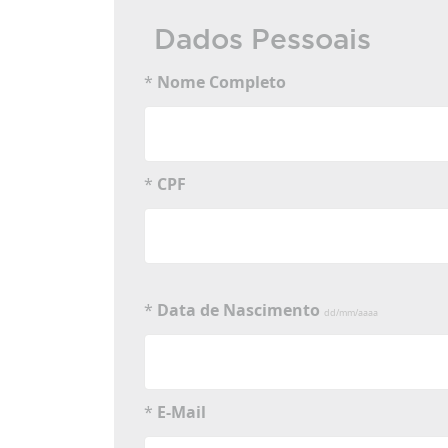
Dados Pessoais
*
Nome Completo
*
CPF
*
Data de Nascimento
dd/mm/aaaa
*
E-Mail