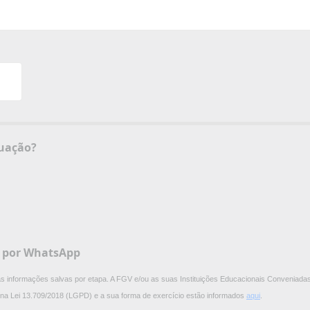
certificado de graduação?
V por WhatsApp
 as informações salvas por etapa. A FGV e/ou as suas Instituições Educacionais Conveniadas
os na Lei 13.709/2018 (LGPD) e a sua forma de exercício estão informados
aqui
.