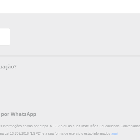
certificado de graduação?
V por WhatsApp
 as informações salvas por etapa. A FGV e/ou as suas Instituições Educacionais Conveniadas
os na Lei 13.709/2018 (LGPD) e a sua forma de exercício estão informados
aqui
.