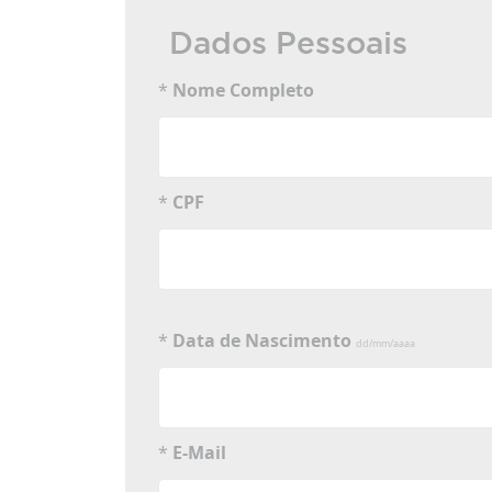
Dados Pessoais
*
Nome Completo
*
CPF
*
Data de Nascimento
dd/mm/aaaa
*
E-Mail