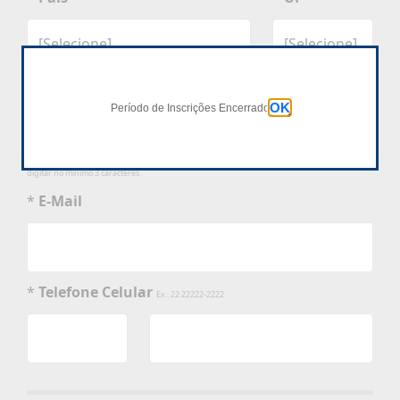
*
Município
OK
Período de Inscrições Encerrado
digitar no mínimo 3 caracteres
*
E-Mail
*
Telefone Celular
Ex.: 22 22222-2222