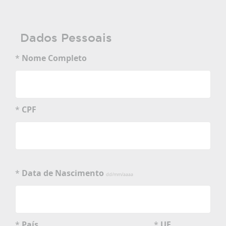
Dados Pessoais
*
Nome Completo
*
CPF
*
Data de Nascimento
dd/mm/aaaa
*
País
*
UF