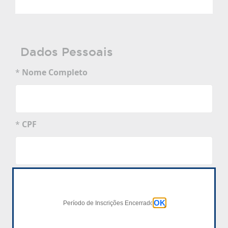
Dados Pessoais
*
Nome Completo
*
CPF
*
Data de Nascimento
dd/mm/aaaa
OK
Período de Inscrições Encerrado