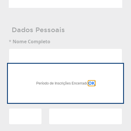
Dados Pessoais
*
Nome Completo
*
Data de Nascimento
dd/mm/aaaa
OK
Período de Inscrições Encerrado
*
Telefone Celular
Ex.: 22 22222-2222