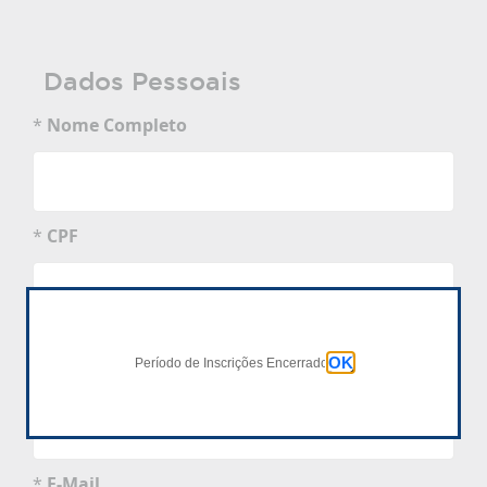
Dados Pessoais
*
Nome Completo
*
CPF
OK
Período de Inscrições Encerrado
*
Data de Nascimento
dd/mm/aaaa
*
E-Mail