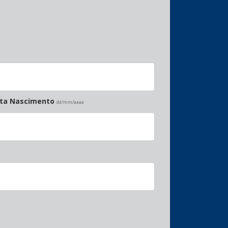
ata Nascimento
dd/mm/aaaa