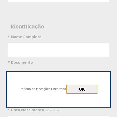
Identificação
* Nome Completo
* Documento
CPF
Passaporte
* Número Documento
Período de Inscrições Encerrado
* Data Nascimento
dd/mm/aaaa