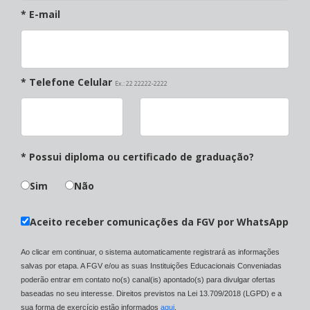
* E-mail
* Telefone Celular
Ex.: 22 22222-2222
* Possui diploma ou certificado de graduação?
Sim
Não
Aceito receber comunicações da FGV por WhatsApp
Ao clicar em continuar, o sistema automaticamente registrará as informações
salvas por etapa. A FGV e/ou as suas Instituições Educacionais Conveniadas
poderão entrar em contato no(s) canal(is) apontado(s) para divulgar ofertas
baseadas no seu interesse. Direitos previstos na Lei 13.709/2018 (LGPD) e a
sua forma de exercício estão informados
aqui
.