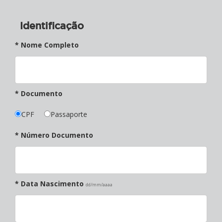
Identificação
* Nome Completo
* Documento
CPF
Passaporte
* Número Documento
* Data Nascimento
dd/mm/aaaa