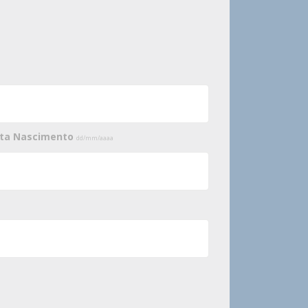
ata Nascimento
dd/mm/aaaa