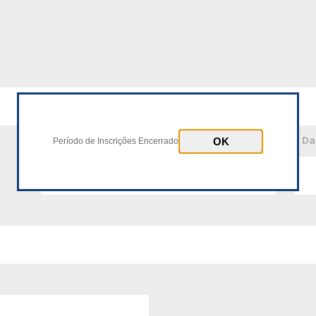
* Número Documento
* D
Período de Inscrições Encerrado