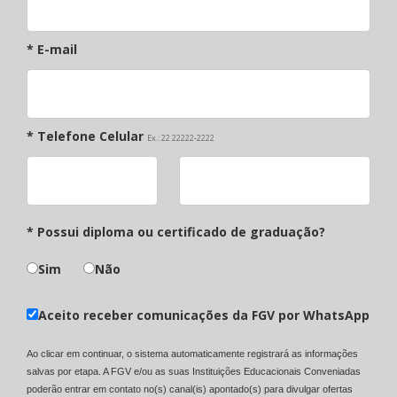
* E-mail
* Telefone Celular
Ex.: 22 22222-2222
* Possui diploma ou certificado de graduação?
Sim
Não
Aceito receber comunicações da FGV por WhatsApp
Ao clicar em continuar, o sistema automaticamente registrará as informações
salvas por etapa. A FGV e/ou as suas Instituições Educacionais Conveniadas
poderão entrar em contato no(s) canal(is) apontado(s) para divulgar ofertas