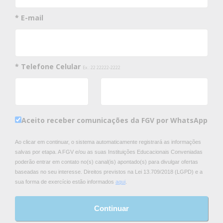
* E-mail
* Telefone Celular
Ex.: 22 22222-2222
Aceito receber comunicações da FGV por WhatsApp
Ao clicar em continuar, o sistema automaticamente registrará as informações
salvas por etapa. A FGV e/ou as suas Instituições Educacionais Conveniadas
poderão entrar em contato no(s) canal(is) apontado(s) para divulgar ofertas
baseadas no seu interesse. Direitos previstos na Lei 13.709/2018 (LGPD) e a
sua forma de exercício estão informados
aqui
.
Continuar