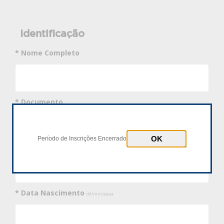
Identificação
* Nome Completo
* Documento
CPF
Passaporte
Período de Inscrições Encerrado
* Número Documento
* Data Nascimento
dd/mm/aaaa