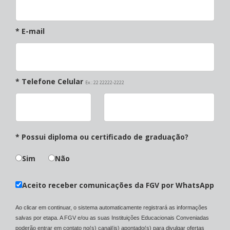
* E-mail
* Telefone Celular
Ex.: 22 22222-2222
* Possui diploma ou certificado de graduação?
Sim
Não
Aceito receber comunicações da FGV por WhatsApp
Ao clicar em continuar, o sistema automaticamente registrará as informações
salvas por etapa. A FGV e/ou as suas Instituições Educacionais Conveniadas
poderão entrar em contato no(s) canal(is) apontado(s) para divulgar ofertas