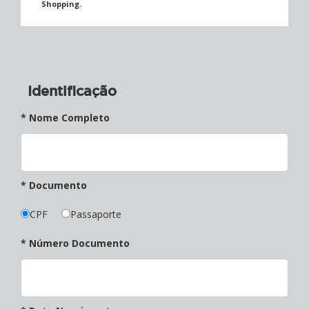
Shopping.
Identificação
* Nome Completo
* Documento
CPF
Passaporte
* Número Documento