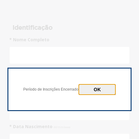
Identificação
* Nome Completo
* Documento
Inscrições Encerradas!
CPF
Passaporte
Período de Inscrições Encerrado
* Número Documento
* Data Nascimento
dd/mm/aaaa