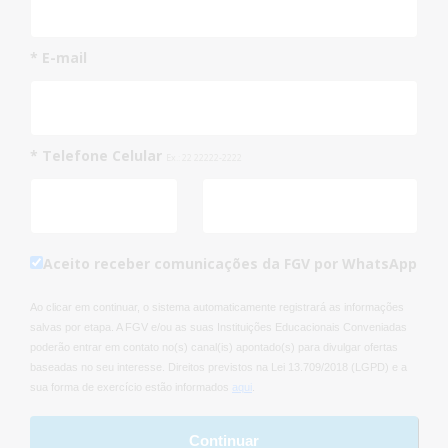
* E-mail
* Telefone Celular
Ex.: 22 22222-2222
Aceito receber comunicações da FGV por WhatsApp
Ao clicar em continuar, o sistema automaticamente registrará as informações
salvas por etapa. A FGV e/ou as suas Instituições Educacionais Conveniadas
poderão entrar em contato no(s) canal(is) apontado(s) para divulgar ofertas
baseadas no seu interesse. Direitos previstos na Lei 13.709/2018 (LGPD) e a
sua forma de exercício estão informados
aqui
.
Continuar