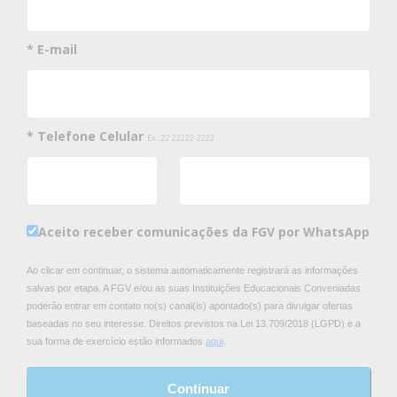
* E-mail
* Telefone Celular
Ex.: 22 22222-2222
Aceito receber comunicações da FGV por WhatsApp
Ao clicar em continuar, o sistema automaticamente registrará as informações
salvas por etapa. A FGV e/ou as suas Instituições Educacionais Conveniadas
poderão entrar em contato no(s) canal(is) apontado(s) para divulgar ofertas
baseadas no seu interesse. Direitos previstos na Lei 13.709/2018 (LGPD) e a
sua forma de exercício estão informados
aqui
.
Continuar