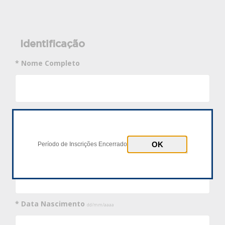
Identificação
* Nome Completo
* Documento
CPF
Passaporte
Período de Inscrições Encerrado
* Número Documento
* Data Nascimento
dd/mm/aaaa