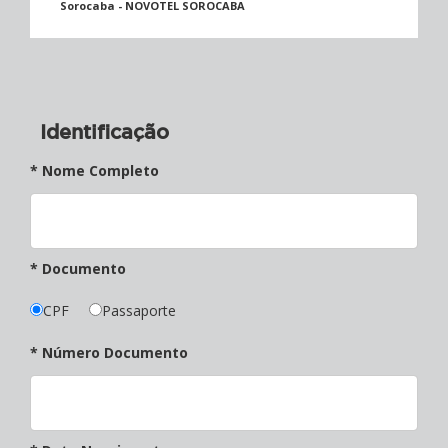
Sorocaba - NOVOTEL SOROCABA
Identificação
* Nome Completo
* Documento
CPF
Passaporte
* Número Documento