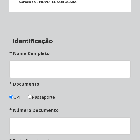
Sorocaba - NOVOTEL SOROCABA
Identificação
* Nome Completo
* Documento
CPF
Passaporte
* Número Documento