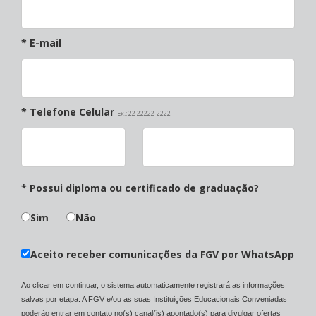
* E-mail
* Telefone Celular
Ex.: 22 22222-2222
* Possui diploma ou certificado de graduação?
Sim
Não
Aceito receber comunicações da FGV por WhatsApp
Ao clicar em continuar, o sistema automaticamente registrará as informações
salvas por etapa. A FGV e/ou as suas Instituições Educacionais Conveniadas
poderão entrar em contato no(s) canal(is) apontado(s) para divulgar ofertas