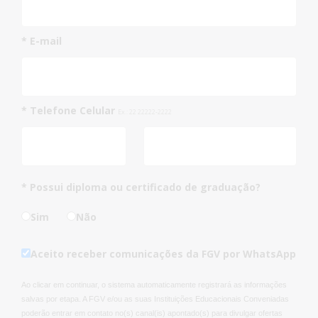
* E-mail
* Telefone Celular
Ex.: 22 22222-2222
* Possui diploma ou certificado de graduação?
Sim
Não
Aceito receber comunicações da FGV por WhatsApp
Ao clicar em continuar, o sistema automaticamente registrará as informações
salvas por etapa. A FGV e/ou as suas Instituições Educacionais Conveniadas
poderão entrar em contato no(s) canal(is) apontado(s) para divulgar ofertas