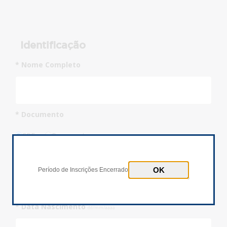
Identificação
* Nome Completo
* Documento
CPF
Passaporte
* Número Documento
Inscrições Encerradas!
Período de Inscrições Encerrado
* Data Nascimento
dd/mm/aaaa